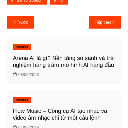
Text To Speech
Tts
Điều
Trước
Tiếp theo
hướng
bài
viết
Internet
Arena AI là gì? Nền tảng so sánh và trải
nghiệm hàng trăm mô hình AI hàng đầu
06/08/2026
Internet
Flow Music – Công cụ AI tạo nhạc và
video âm nhạc chỉ từ một câu lệnh
04/08/2026