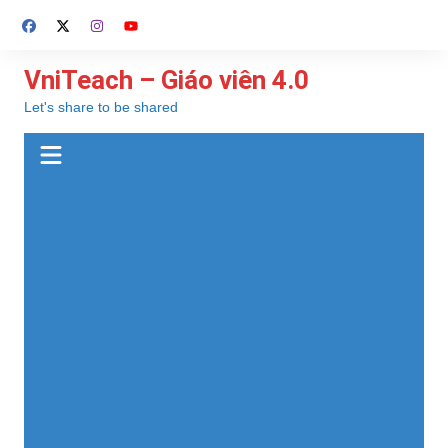
Chuyển
đến
phần
VniTeach – Giáo viên 4.0
nội
Let's share to be shared
dung