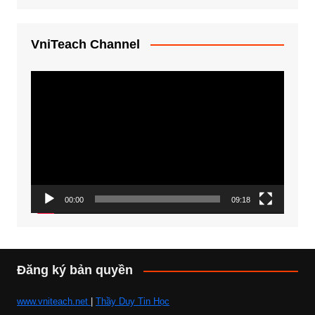
VniTeach Channel
Trình
chơi
Video
00:00
09:18
Đăng ký bản quyền
www.vniteach.net
|
Thầy Duy Tin Học