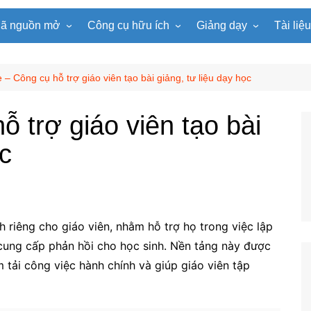
ã nguồn mở
Công cụ hữu ích
Giảng dạy
Tài liệ
WordPress
Microsoft Word
Tiện ích Đồng hồ
Tin học
Tài liệu
Joomla
Microsoft Excel
Lật mảnh ghép
Toán học
Trò ch
 – Công cụ hỗ trợ giáo viên tạo bài giảng, tư liệu dạy học
NukeViet
Microsoft PowerPoint
Trò chơi ô chữ
Ngữ văn
e-Lear
 trợ giáo viên tạo bài
EduPortal
Game Quay số
Tiếng Anh
Tài liệ
ọc
Tìm ô chữ
Vật lí
tuyệt đẹp
Chọn tên ngẫu nhiên
Hóa học
Radio Online
Sinh học
Photoshop
Lịch sử
h riêng cho giáo viên, nhằm hỗ trợ họ trong việc lập
Địa lí
à cung cấp phản hồi cho học sinh. Nền tảng này được
KHTN
m tải công việc hành chính và giúp giáo viên tập
Âm nhạc
Mĩ thuật