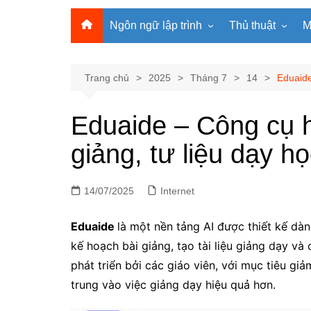
Ngôn ngữ lập trình
Thủ thuật
M
Lập trình Python
MS Office
Lập trình C
Windows
Trang chủ
2025
Tháng 7
14
Eduaide
Lập trình C#
Phần mềm
Eduaide – Công cụ hỗ
Lập trình C++
Internet
giảng, tư liệu dạy h
Lập trình Scratch
Viết Prompt AI
Lập trình Microbit
Fonts Tiếng Việt 
14/07/2025
Lập trình Web
Internet
Eduaide
là một nền tảng AI được thiết kế dàn
kế hoạch bài giảng, tạo tài liệu giảng dạy v
phát triển bởi các giáo viên, với mục tiêu giả
trung vào việc giảng dạy hiệu quả hơn.