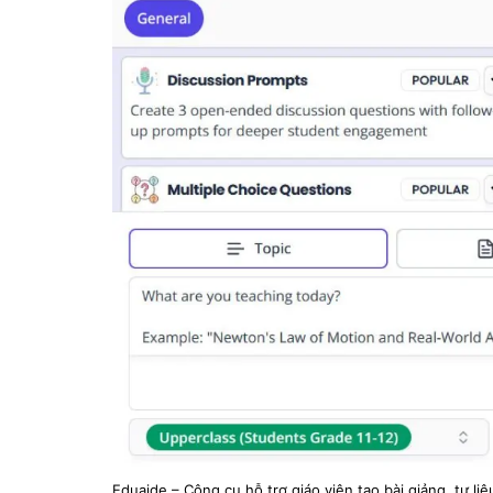
Eduaide – Công cụ hỗ trợ giáo viên tạo bài giảng, tư li