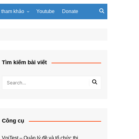
u tham khảo
Youtube
Donate
, giáo trình
Tài liệu về giải thuật
ơi PowerPoint
Tài liệu Python
ning
u LaTeX
Tìm kiếm bài viết
Công cụ
VniTest – Quản lý đề và tổ chức thi