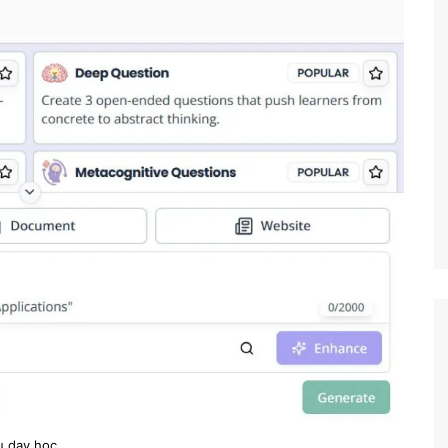
Công nghệ
Giáo dục KT&PL
Giáo dục QP&AN
Giáo dục thể chất
Hoạt động trải nghiệm
ệu dạy học