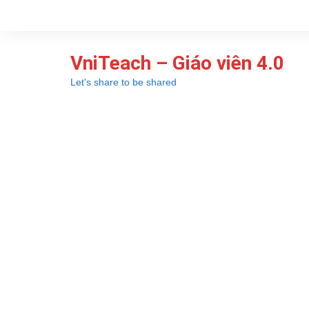
Chuyển
đến
phần
VniTeach – Giáo viên 4.0
nội
dung
Let's share to be shared