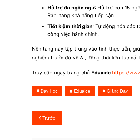
Hỗ trợ đa ngôn ngữ
: Hỗ trợ hơn 15 ng
Rập, tăng khả năng tiếp cận.
Tiết kiệm thời gian
: Tự động hóa các t
công việc hành chính.
Nền tảng này tập trung vào tính thực tiễn, g
nghiệm trước đó về AI, đồng thời liên tục cải
Truy cập ngay trang chủ
Eduaide
https://www
Day Hoc
Eduaide
Giảng Dạy
Điều
Trước
hướng