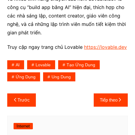
công cụ “build app bằng AI” hiện đại, thích hợp cho
các nhà sáng lập, content creator, giáo viên công
nghệ, và cả những lập trình viên muốn tiết kiệm thời
gian phát triển.
Truy cập ngay trang chủ Lovable
https://lovable.dev
AI
Lovable
Tạo Ứng Dụng
Ứng Dụng
Ung Dung
Điều
Trước
Tiếp theo
hướng
bài
viết
Internet