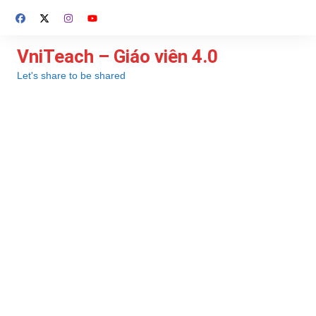
Chuyển
đến
phần
VniTeach – Giáo viên 4.0
nội
Let's share to be shared
dung