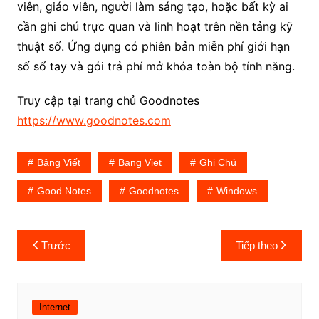
viên, giáo viên, người làm sáng tạo, hoặc bất kỳ ai
cần ghi chú trực quan và linh hoạt trên nền tảng kỹ
thuật số. Ứng dụng có phiên bản miễn phí giới hạn
số sổ tay và gói trả phí mở khóa toàn bộ tính năng.
Truy cập tại trang chủ Goodnotes
https://www.goodnotes.com
Bảng Viết
Bang Viet
Ghi Chú
Good Notes
Goodnotes
Windows
Điều
Trước
Tiếp theo
hướng
bài
viết
Internet