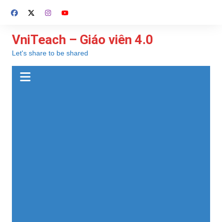
Chuyển
đến
phần
VniTeach – Giáo viên 4.0
nội
Let's share to be shared
dung