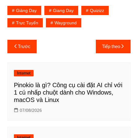
Giảng Dạy
Giang Day
Quizizz
Trực Tuyến
Wayground
Điều
Trước
Tiếp theo
hướng
bài
viết
Internet
Pinokio là gì? Công cụ cài đặt AI chỉ với
1 cú nhấp chuột dành cho Windows,
macOS và Linux
07/08/2026
Internet