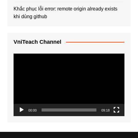
Khắc phục lỗi error: remote origin already exists
khi dùng github
VniTeach Channel
Trình
chơi
Video
00:00
09:18