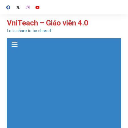
Chuyển
đến
phần
VniTeach – Giáo viên 4.0
nội
Let's share to be shared
dung