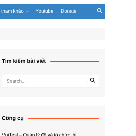
u tham khảo
Youtube
Donate
, giáo trình
Tài liệu về giải thuật
ơi PowerPoint
Tài liệu Python
ning
u LaTeX
Tìm kiếm bài viết
Công cụ
VniTest – Quản lý đề và tổ chức thi