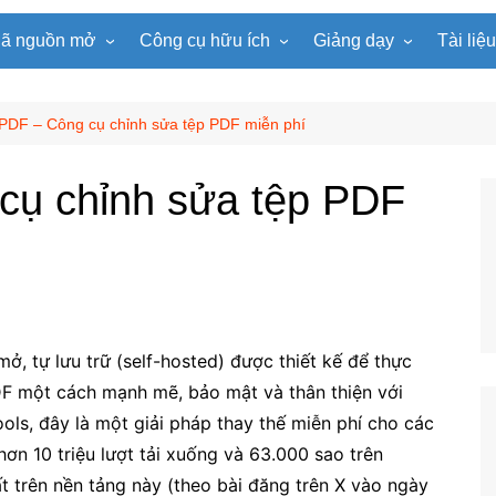
ã nguồn mở
Công cụ hữu ích
Giảng dạy
Tài liệ
WordPress
Microsoft Word
Tiện ích Đồng hồ
Tin học
Tài liệu
Joomla
Microsoft Excel
Lật mảnh ghép
Toán học
Trò ch
g PDF – Công cụ chỉnh sửa tệp PDF miễn phí
NukeViet
Microsoft PowerPoint
Trò chơi ô chữ
Ngữ văn
e-Lear
 cụ chỉnh sửa tệp PDF
EduPortal
Game Quay số
Tiếng Anh
Tài liệ
Tìm ô chữ
Vật lí
tuyệt đẹp
Chọn tên ngẫu nhiên
Hóa học
Radio Online
Sinh học
Photoshop
Lịch sử
 tự lưu trữ (self-hosted) được thiết kế để thực
Địa lí
PDF một cách mạnh mẽ, bảo mật và thân thiện với
KHTN
Tools, đây là một giải pháp thay thế miễn phí cho các
Âm nhạc
n 10 triệu lượt tải xuống và 63.000 sao trên
t trên nền tảng này (theo bài đăng trên X vào ngày
Mĩ thuật