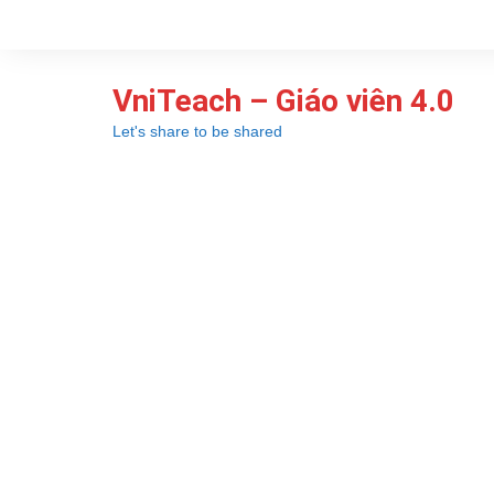
Chuyển
đến
phần
VniTeach – Giáo viên 4.0
nội
dung
Let's share to be shared