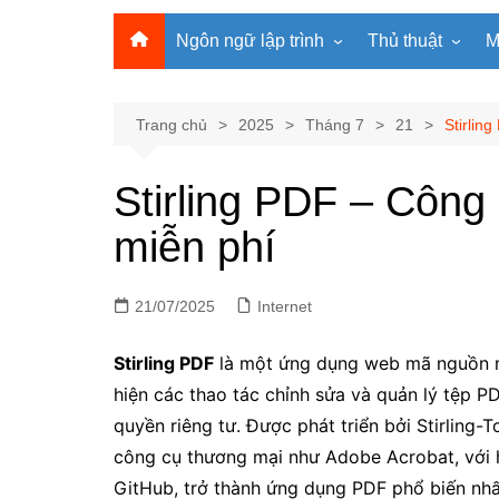
Ngôn ngữ lập trình
Thủ thuật
M
Lập trình Python
MS Office
Lập trình C
Windows
Trang chủ
2025
Tháng 7
21
Stirlin
Lập trình C#
Phần mềm
Stirling PDF – Công
Lập trình C++
Internet
miễn phí
Lập trình Scratch
Viết Prompt AI
Lập trình Microbit
Fonts Tiếng Việt 
21/07/2025
Lập trình Web
Internet
Stirling PDF
là một ứng dụng web mã nguồn mở,
hiện các thao tác chỉnh sửa và quản lý tệp 
quyền riêng tư. Được phát triển bởi Stirling-
công cụ thương mại như Adobe Acrobat, với hơ
GitHub, trở thành ứng dụng PDF phổ biến nhấ