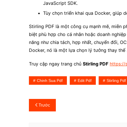
JavaScript SDK.
Tùy chọn triển khai qua Docker, giúp d
Stirling PDF là một công cụ mạnh mẽ, miễn p
biệt phù hợp cho cá nhân hoặc doanh nghiệp m
năng như chia tách, hợp nhất, chuyển đổi, OC
Docker, nó là một lựa chọn lý tưởng thay th
Truy cập ngay trang chủ
Stirling PDF
https://s
Chinh Sua Pdf
Edit Pdf
Stirling Pdf
Điều
Trước
hướng
bài