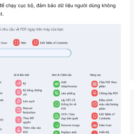
ể chạy cục bộ, đảm bảo dữ liệu người dùng không
Công nghệ
t.
Giáo dục KT&PL
Giáo dục QP&AN
Giáo dục thể chất
Hoạt động trải nghiệm