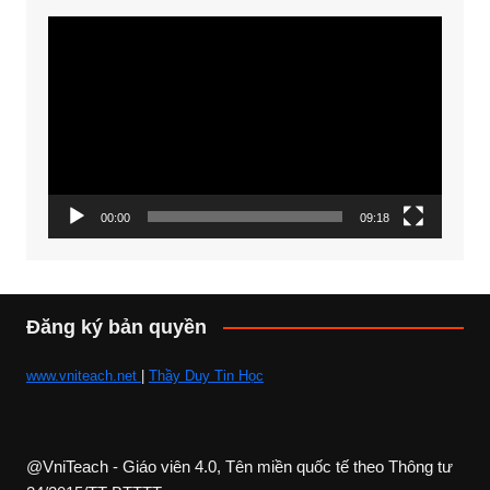
Trình
chơi
Video
00:00
09:18
Đăng ký bản quyền
www.vniteach.net
|
Thầy Duy Tin Học
@VniTeach - Giáo viên 4.0, Tên miền quốc tế theo Thông tư