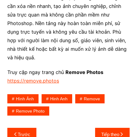
cần xóa nền nhanh, tạo ảnh chuyên nghiệp, chỉnh
sửa trực quan mà không cần phần mềm như
Photoshop. Nền tảng này hoàn toàn miễn phí, sử
dụng trực tuyến và không yêu cầu tài khoản. Phù
hợp với người làm nội dung số, giáo viên, sinh viên,
nhà thiết kế hoặc bất kỳ ai muốn xử lý ảnh dễ dàng
và hiệu quả.
Truy cập ngay trang chủ
Remove Photos
https://remove.photos
Hình Ảnh
Hinh Anh
Remove
Remove Photo
Điều
Trước
Tiếp theo