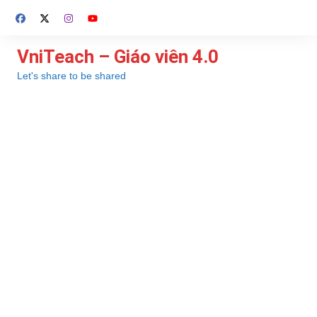
Chuyển
đến
phần
VniTeach – Giáo viên 4.0
nội
Let's share to be shared
dung