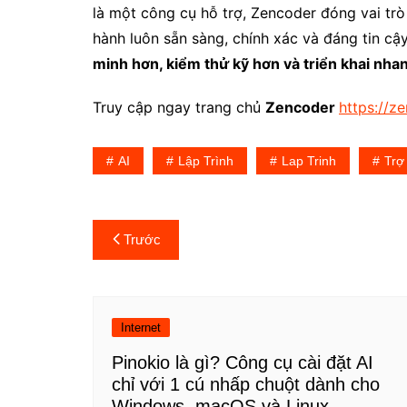
là một công cụ hỗ trợ, Zencoder đóng vai tr
hành luôn sẵn sàng, chính xác và đáng tin cậ
minh hơn, kiểm thử kỹ hơn và triển khai nha
Truy cập ngay trang chủ
Zencoder
https://ze
AI
Lập Trình
Lap Trinh
Trợ
Điều
Trước
hướng
bài
Internet
viết
Pinokio là gì? Công cụ cài đặt AI
chỉ với 1 cú nhấp chuột dành cho
Windows, macOS và Linux