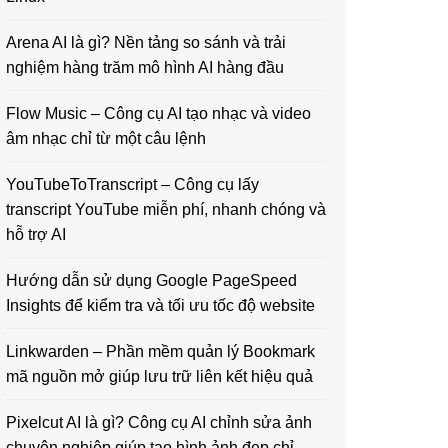
Arena AI là gì? Nền tảng so sánh và trải
nghiệm hàng trăm mô hình AI hàng đầu
Flow Music – Công cụ AI tạo nhạc và video
âm nhạc chỉ từ một câu lệnh
YouTubeToTranscript – Công cụ lấy
transcript YouTube miễn phí, nhanh chóng và
hỗ trợ AI
Hướng dẫn sử dụng Google PageSpeed
Insights để kiểm tra và tối ưu tốc độ website
Linkwarden – Phần mềm quản lý Bookmark
mã nguồn mở giúp lưu trữ liên kết hiệu quả
Pixelcut AI là gì? Công cụ AI chỉnh sửa ảnh
chuyên nghiệp giúp tạo hình ảnh đẹp chỉ