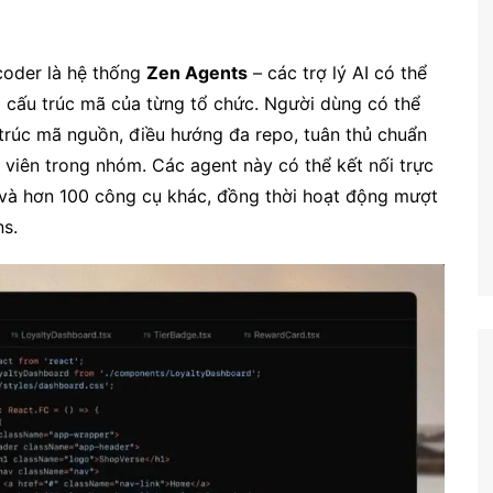
Công nghệ
Giáo dục KT&PL
coder là hệ thống
Zen Agents
– các trợ lý AI có thể
Giáo dục QP&AN
và cấu trúc mã của từng tổ chức. Người dùng có thể
n trúc mã nguồn, điều hướng đa repo, tuân thủ chuẩn
Giáo dục thể chất
h viên trong nhóm. Các agent này có thể kết nối trực
Hoạt động trải nghiệm
CI và hơn 100 công cụ khác, đồng thời hoạt động mượt
s.