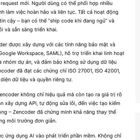
l request mới. Người dùng có thể phối hợp nhiều
h làm việc hoàn hảo và liên tục. Tất cả hoạt động
tin cậy – bạn có thể “ship code khi đang ngủ” và
i và sẵn sàng triển khai.
der được xây dựng với các tính năng bảo mật và
oogle Workspace, SAML), hỗ trợ triển khai linh hoạt
ò và nhóm dự án, và đảm bảo không sử dụng dữ liệu
coder đã đạt các chứng chỉ ISO 27001, ISO 42001,
diện dữ liệu và quyền riêng tư.
encoder không chỉ hiệu quả mà còn tạo ra giá trị rõ
an xây dựng API, tự động sửa lỗi, đến việc tạo kiểm
dòng – Zencoder đã chứng minh khả năng thay thế
ong môi trường đơn giản.
ệc ứng dụng AI vào phát triển phần mềm. Không chỉ