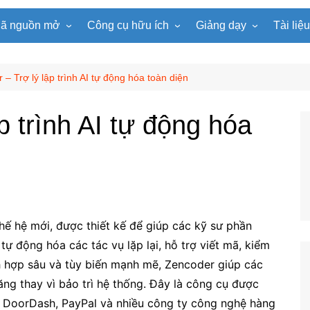
ã nguồn mở
Công cụ hữu ích
Giảng dạy
Tài liệ
WordPress
Microsoft Word
Tiện ích Đồng hồ
Tin học
Tài liệu
Joomla
Microsoft Excel
Lật mảnh ghép
Toán học
Trò ch
– Trợ lý lập trình AI tự động hóa toàn diện
NukeViet
Microsoft PowerPoint
Trò chơi ô chữ
Ngữ văn
e-Lear
p trình AI tự động hóa
EduPortal
Game Quay số
Tiếng Anh
Tài liệ
Tìm ô chữ
Vật lí
tuyệt đẹp
Chọn tên ngẫu nhiên
Hóa học
Radio Online
Sinh học
Photoshop
Lịch sử
 thế hệ mới, được thiết kế để giúp các kỹ sư phần
Địa lí
ự động hóa các tác vụ lặp lại, hỗ trợ viết mã, kiểm
KHTN
ch hợp sâu và tùy biến mạnh mẽ, Zencoder giúp các
Âm nhạc
ăng thay vì bảo trì hệ thống. Đây là công cụ được
r, DoorDash, PayPal và nhiều công ty công nghệ hàng
Mĩ thuật