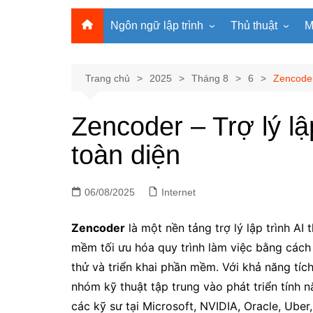
Ngôn ngữ lập trình
Thủ thuật
M
Lập trình Python
MS Office
Lập trình C
Windows
Trang chủ
2025
Tháng 8
6
Zencoder 
Lập trình C#
Phần mềm
Zencoder – Trợ lý lậ
Lập trình C++
Internet
toàn diện
Lập trình Scratch
Viết Prompt AI
Lập trình Microbit
Fonts Tiếng Việt 
06/08/2025
Lập trình Web
Internet
Zencoder
là một nền tảng trợ lý lập trình AI
mềm tối ưu hóa quy trình làm việc bằng cách t
thử và triển khai phần mềm. Với khả năng tí
nhóm kỹ thuật tập trung vào phát triển tính n
các kỹ sư tại Microsoft, NVIDIA, Oracle, Ube