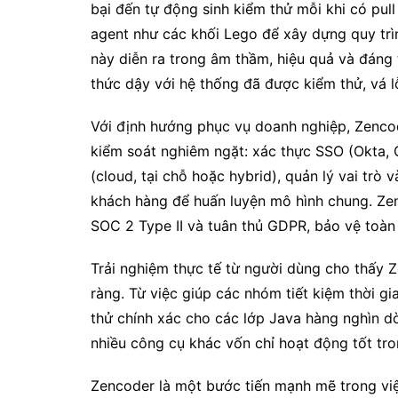
bại đến tự động sinh kiểm thử mỗi khi có pul
agent như các khối Lego để xây dựng quy trìn
này diễn ra trong âm thầm, hiệu quả và đáng 
thức dậy với hệ thống đã được kiểm thử, vá lỗ
Với định hướng phục vụ doanh nghiệp, Zenco
kiểm soát nghiêm ngặt: xác thực SSO (Okta, G
(cloud, tại chỗ hoặc hybrid), quản lý vai tr
khách hàng để huấn luyện mô hình chung. Zen
SOC 2 Type II và tuân thủ GDPR, bảo vệ toàn 
Trải nghiệm thực tế từ người dùng cho thấy Z
ràng. Từ việc giúp các nhóm tiết kiệm thời gi
thử chính xác cho các lớp Java hàng nghìn 
nhiều công cụ khác vốn chỉ hoạt động tốt tr
Zencoder là một bước tiến mạnh mẽ trong vi