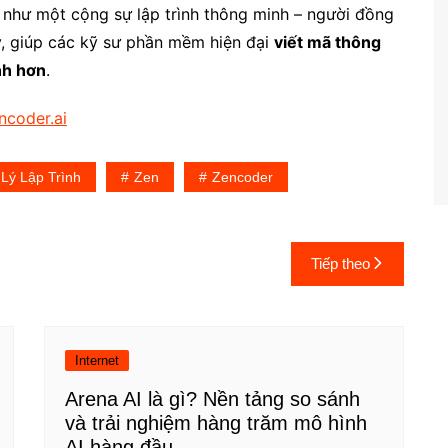
ò như một cộng sự lập trình thông minh – người đồng
y, giúp các kỹ sư phần mềm hiện đại
viết mã thông
nh hơn
.
ncoder.ai
 Lý Lập Trình
Zen
Zencoder
Tiếp theo
Internet
Arena AI là gì? Nền tảng so sánh
và trải nghiệm hàng trăm mô hình
AI hàng đầu