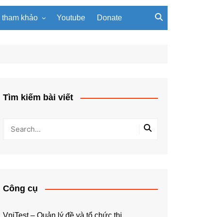
u tham khảo
Youtube
Donate
, giáo trình
Tài liệu về giải thuật
ơi PowerPoint
Tài liệu Python
ning
u LaTeX
Tìm kiếm bài viết
Công cụ
VniTest – Quản lý đề và tổ chức thi