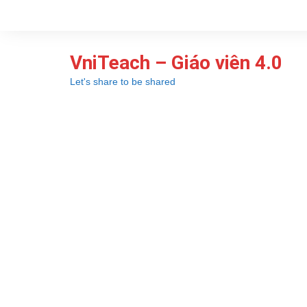
Chuyển
đến
phần
VniTeach – Giáo viên 4.0
nội
dung
Let's share to be shared