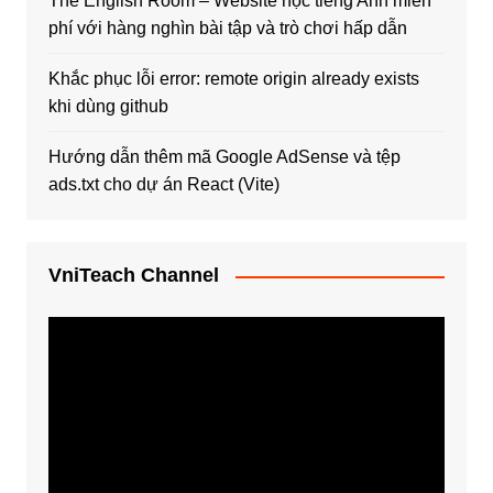
The English Room – Website học tiếng Anh miễn
phí với hàng nghìn bài tập và trò chơi hấp dẫn
Khắc phục lỗi error: remote origin already exists
khi dùng github
Hướng dẫn thêm mã Google AdSense và tệp
ads.txt cho dự án React (Vite)
VniTeach Channel
Trình
chơi
Video