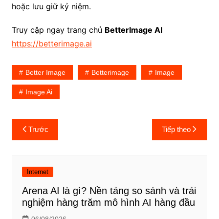
hoặc lưu giữ kỷ niệm.
Truy cập ngay trang chủ
BetterImage AI
https://betterimage.ai
Better Image
Betterimage
Image
Image Ai
Điều
Trước
Tiếp theo
hướng
bài
viết
Internet
Arena AI là gì? Nền tảng so sánh và trải
nghiệm hàng trăm mô hình AI hàng đầu