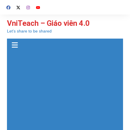
Chuyển
đến
phần
VniTeach – Giáo viên 4.0
nội
Let's share to be shared
dung