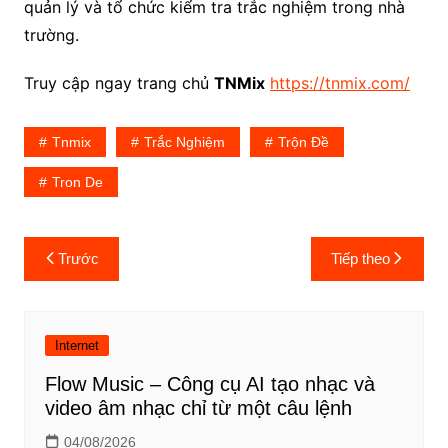
quản lý và tổ chức kiểm tra trắc nghiệm trong nhà
trường.
Truy cập ngay trang chủ
TNMix
https://tnmix.com/
Tnmix
Trắc Nghiệm
Trộn Đề
Tron De
Điều
Trước
Tiếp theo
hướng
bài
viết
Internet
Flow Music – Công cụ AI tạo nhạc và
video âm nhạc chỉ từ một câu lệnh
04/08/2026