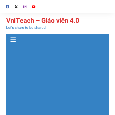
Chuyển
đến
phần
VniTeach – Giáo viên 4.0
nội
Let's share to be shared
dung