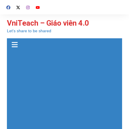
Chuyển
đến
phần
VniTeach – Giáo viên 4.0
nội
Let's share to be shared
dung