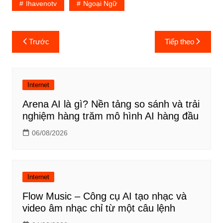
Ihavenotv
Ngoại Ngữ
Điều
Trước
Tiếp theo
hướng
bài
viết
Internet
Arena AI là gì? Nền tảng so sánh và trải
nghiệm hàng trăm mô hình AI hàng đầu
06/08/2026
Internet
Flow Music – Công cụ AI tạo nhạc và
video âm nhạc chỉ từ một câu lệnh