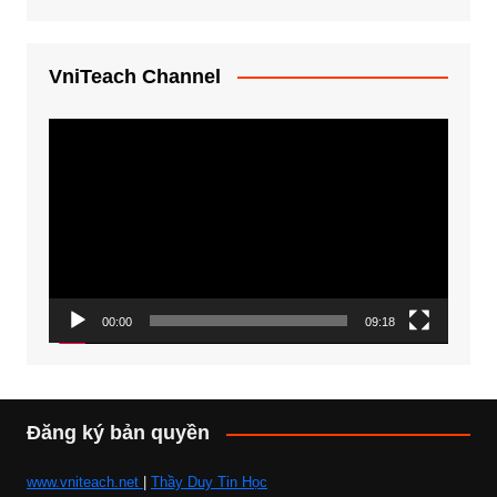
VniTeach Channel
Trình
chơi
Video
00:00
09:18
Đăng ký bản quyền
www.vniteach.net
|
Thầy Duy Tin Học