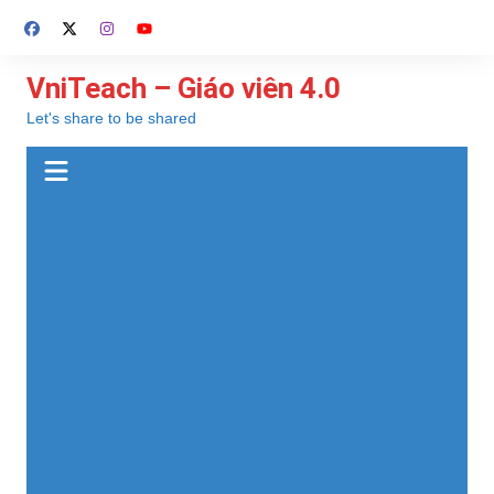
Chuyển
đến
phần
VniTeach – Giáo viên 4.0
nội
Let's share to be shared
dung