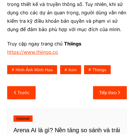
trong thiết kế và truyền thông số. Tuy nhiên, khi sử
dụng cho các dự án quan trọng, người dùng vẫn nên
kiểm tra kỹ điều khoản bản quyền và phạm vi sử
dụng để đảm bảo phù hợp với mục đích của mình.
Truy cập ngay trang chủ
Thiings
https://www.thiings.co
Hình Ảnh Minh Họa
Icon
Thiings
Điều
Trước
Tiếp theo
hướng
bài
viết
Internet
Arena AI là gì? Nền tảng so sánh và trải