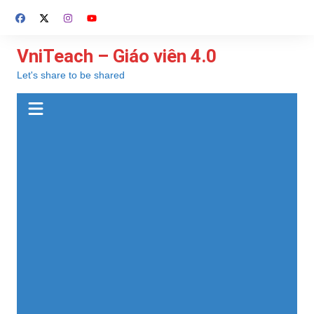
Chuyển
đến
phần
VniTeach – Giáo viên 4.0
nội
Let's share to be shared
dung