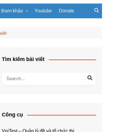
u tham khảo
Youtube
Donate
, giáo trình
Tài liệu về giải thuật
ơi PowerPoint
Tài liệu Python
uyệt
ning
u LaTeX
Tìm kiếm bài viết
Công cụ
VniTest – Quản lý đề và tổ chức thi