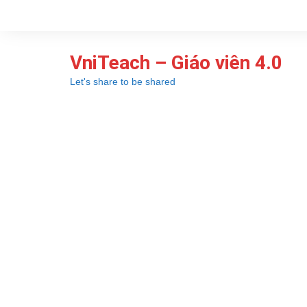
Chuyển
đến
phần
VniTeach – Giáo viên 4.0
nội
dung
Let's share to be shared