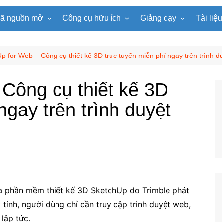
ã nguồn mở
Công cụ hữu ích
Giảng dạy
Tài liệ
WordPress
Microsoft Word
Tiện ích Đồng hồ
Tin học
Tài liệu
Joomla
Microsoft Excel
Lật mảnh ghép
Toán học
Trò ch
p for Web – Công cụ thiết kế 3D trực tuyến miễn phí ngay trên trình d
NukeViet
Microsoft PowerPoint
Trò chơi ô chữ
Ngữ văn
e-Lear
Công cụ thiết kế 3D
EduPortal
Game Quay số
Tiếng Anh
Tài liệ
ngay trên trình duyệt
Tìm ô chữ
Vật lí
tuyệt đẹp
Chọn tên ngẫu nhiên
Hóa học
Radio Online
Sinh học
Photoshop
Lịch sử
?
Địa lí
KHTN
ủa phần mềm thiết kế 3D SketchUp do Trimble phát
Âm nhạc
 tính, người dùng chỉ cần truy cập trình duyệt web,
lập tức.
Mĩ thuật