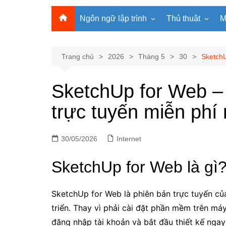
Ngôn ngữ lập trình
Thủ thuật
M
Lập trình Python
MS Office
Lập trình C
Windows
Trang chủ
2026
Tháng 5
30
SketchU
Lập trình C#
Phần mềm
SketchUp for Web – 
Lập trình C++
Internet
trực tuyến miễn phí 
Lập trình Scratch
Viết Prompt AI
Lập trình Microbit
Fonts Tiếng Việt 
30/05/2026
Lập trình Web
Internet
SketchUp for Web là gì
SketchUp for Web là phiên bản trực tuyến c
triển. Thay vì phải cài đặt phần mềm trên máy
đăng nhập tài khoản và bắt đầu thiết kế ngay 