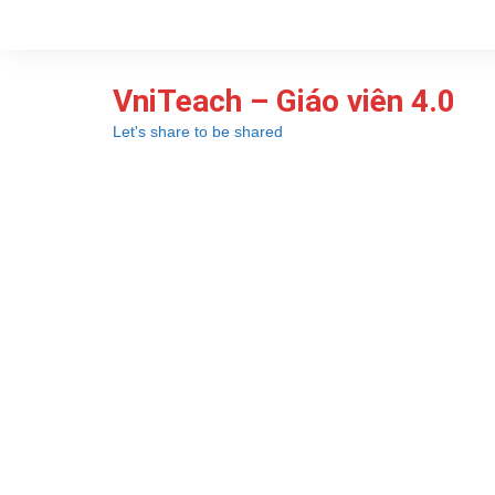
Chuyển
đến
phần
VniTeach – Giáo viên 4.0
nội
dung
Let's share to be shared