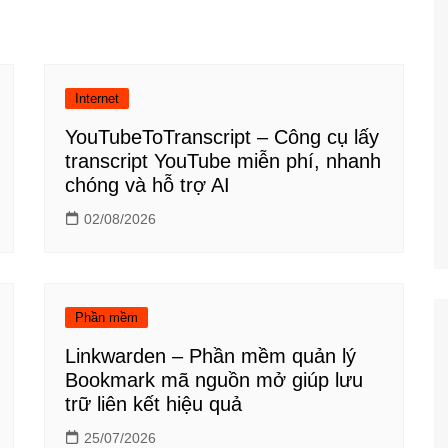
Công nghệ
Giáo dục KT&PL
Giáo dục QP&AN
Internet
Giáo dục thể chất
YouTubeToTranscript – Công cụ lấy
Hoạt động trải nghiệm
transcript YouTube miễn phí, nhanh
chóng và hỗ trợ AI
02/08/2026
Phần mềm
Linkwarden – Phần mềm quản lý
Bookmark mã nguồn mở giúp lưu
trữ liên kết hiệu quả
25/07/2026