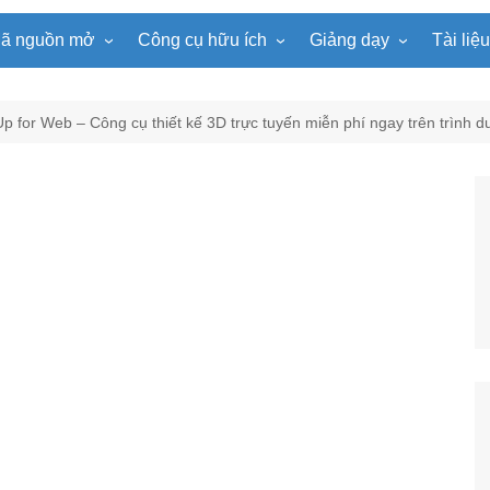
ã nguồn mở
Công cụ hữu ích
Giảng dạy
Tài liệ
WordPress
Microsoft Word
Tiện ích Đồng hồ
Tin học
Tài liệu
Joomla
Microsoft Excel
Lật mảnh ghép
Toán học
Trò ch
p for Web – Công cụ thiết kế 3D trực tuyến miễn phí ngay trên trình d
NukeViet
Microsoft PowerPoint
Trò chơi ô chữ
Ngữ văn
e-Lear
EduPortal
Game Quay số
Tiếng Anh
Tài liệ
Tìm ô chữ
Vật lí
tuyệt đẹp
Chọn tên ngẫu nhiên
Hóa học
Radio Online
Sinh học
Photoshop
Lịch sử
Địa lí
KHTN
Âm nhạc
Mĩ thuật