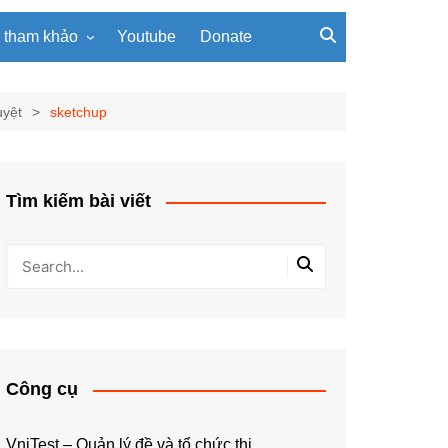
u tham khảo
Youtube
Donate
, giáo trình
Tài liệu về giải thuật
ơi PowerPoint
Tài liệu Python
uyệt
sketchup
ning
u LaTeX
Tìm kiếm bài viết
Công cụ
VniTest – Quản lý đề và tổ chức thi