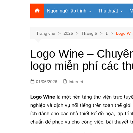
Ngôn ngữ lập trình
Thủ thuật
M
Lập trình Python
MS Office
Lập trình C
Windows
Trang chủ
2026
Tháng 6
1
Logo Win
Lập trình C#
Phần mềm
Logo Wine – Chuyên
Lập trình C++
Internet
logo miễn phí các t
Lập trình Scratch
Viết Prompt AI
Lập trình Microbit
Fonts Tiếng Việt 
01/06/2026
Lập trình Web
Internet
Logo Wine
là một nền tảng thư viện trực tu
nghiệp và dịch vụ nổi tiếng trên toàn thế giớ
ích dành cho các nhà thiết kế đồ họa, lập trì
chuẩn để phục vụ cho công việc, bài thuyết tr