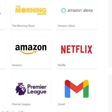
Công nghệ
Giáo dục KT&PL
Giáo dục QP&AN
Giáo dục thể chất
Hoạt động trải nghiệm