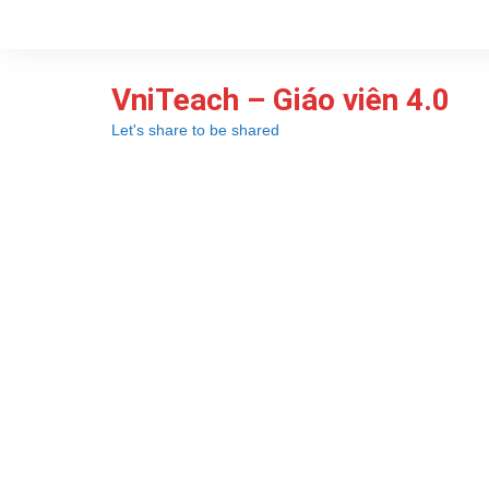
Chuyển
đến
phần
VniTeach – Giáo viên 4.0
nội
dung
Let's share to be shared