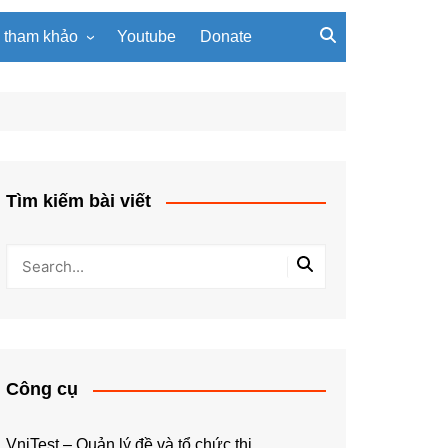
u tham khảo
Youtube
Donate
, giáo trình
Tài liệu về giải thuật
ơi PowerPoint
Tài liệu Python
ning
u LaTeX
Tìm kiếm bài viết
Công cụ
VniTest – Quản lý đề và tổ chức thi