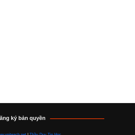
ăng ký bản quyền
w.vniteach.net
|
Thầy Duy Tin Học