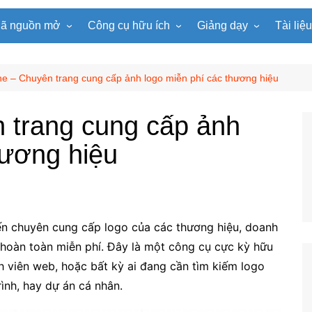
ã nguồn mở
Công cụ hữu ích
Giảng dạy
Tài liệ
WordPress
Microsoft Word
Tiện ích Đồng hồ
Tin học
Tài liệu
Joomla
Microsoft Excel
Lật mảnh ghép
Toán học
Trò ch
e – Chuyên trang cung cấp ảnh logo miễn phí các thương hiệu
NukeViet
Microsoft PowerPoint
Trò chơi ô chữ
Ngữ văn
e-Lear
 trang cung cấp ảnh
EduPortal
Game Quay số
Tiếng Anh
Tài liệ
hương hiệu
Tìm ô chữ
Vật lí
tuyệt đẹp
Chọn tên ngẫu nhiên
Hóa học
Radio Online
Sinh học
Photoshop
Lịch sử
yến chuyên cung cấp logo của các thương hiệu, doanh
Địa lí
i hoàn toàn miễn phí. Đây là một công cụ cực kỳ hữu
KHTN
nh viên web, hoặc bất kỳ ai đang cần tìm kiếm logo
Âm nhạc
ình, hay dự án cá nhân.
Mĩ thuật