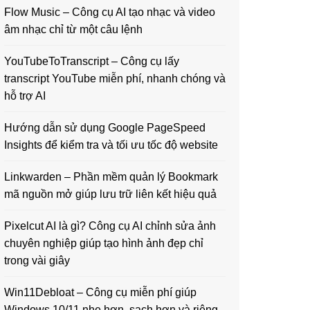
Flow Music – Công cụ AI tạo nhạc và video
âm nhạc chỉ từ một câu lệnh
YouTubeToTranscript – Công cụ lấy
transcript YouTube miễn phí, nhanh chóng và
hỗ trợ AI
Hướng dẫn sử dụng Google PageSpeed
Insights để kiểm tra và tối ưu tốc độ website
Linkwarden – Phần mềm quản lý Bookmark
mã nguồn mở giúp lưu trữ liên kết hiệu quả
Pixelcut AI là gì? Công cụ AI chỉnh sửa ảnh
chuyên nghiệp giúp tạo hình ảnh đẹp chỉ
trong vài giây
Win11Debloat – Công cụ miễn phí giúp
Windows 10/11 nhẹ hơn, sạch hơn và riêng