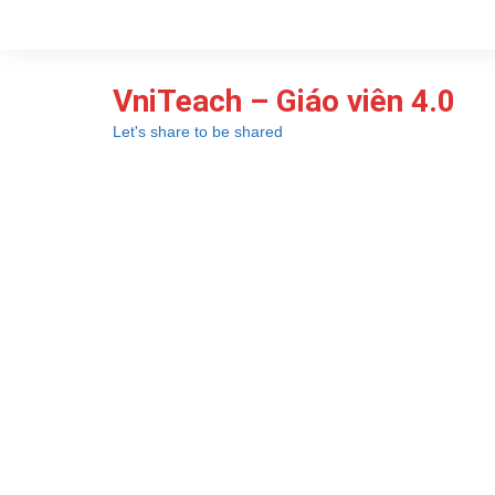
Chuyển
đến
phần
VniTeach – Giáo viên 4.0
nội
dung
Let's share to be shared