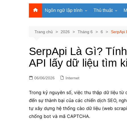
Ngôn ngữ lập trình
Thủ thuật
M
Lập trình Python
MS Office
Lập trình C
Windows
Trang chủ
2026
Tháng 6
6
SerpApi 
Lập trình C#
Phần mềm
SerpApi Là Gì? Tín
Lập trình C++
Internet
API lấy dữ liệu tìm 
Lập trình Scratch
Viết Prompt AI
Lập trình Microbit
Fonts Tiếng Việt 
06/06/2026
Lập trình Web
Internet
Trong kỷ nguyên số, việc thu thập dữ liệu từ
đến sự thành bại của các chiến dịch SEO, nghi
tự xây dựng hệ thống cào dữ liệu (web scrap
chống bot và mã CAPTCHA.