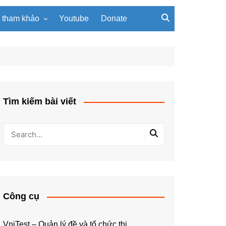
u tham khảo
Youtube
Donate
, giáo trình
Tài liệu về giải thuật
ơi PowerPoint
Tài liệu Python
ning
u LaTeX
Tìm kiếm bài viết
Công cụ
VniTest – Quản lý đề và tổ chức thi