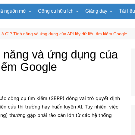
ã nguồn mở
Công cụ hữu ích
Giảng dạy
Tài liệ
WordPress
Microsoft Word
Tiện ích Đồng hồ
Tin học
Tài liệu
Joomla
Microsoft Excel
Lật mảnh ghép
Toán học
Trò ch
Là Gì? Tính năng và ứng dụng của API lấy dữ liệu tìm kiếm Google
NukeViet
Microsoft PowerPoint
Trò chơi ô chữ
Ngữ văn
e-Lear
h năng và ứng dụng của
EduPortal
Game Quay số
Tiếng Anh
Tài liệ
kiếm Google
Tìm ô chữ
Vật lí
tuyệt đẹp
Chọn tên ngẫu nhiên
Hóa học
Radio Online
Sinh học
Photoshop
Lịch sử
 các công cụ tìm kiếm (SERP) đóng vai trò quyết định
Địa lí
ên cứu thị trường hay huấn luyện AI. Tuy nhiên, việc
KHTN
ing) thường gặp phải rào cản lớn từ các hệ thống
Âm nhạc
Mĩ thuật