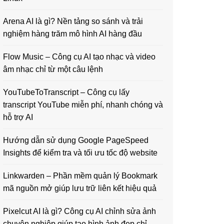
Arena AI là gì? Nền tảng so sánh và trải
nghiệm hàng trăm mô hình AI hàng đầu
Flow Music – Công cụ AI tạo nhạc và video
âm nhạc chỉ từ một câu lệnh
YouTubeToTranscript – Công cụ lấy
transcript YouTube miễn phí, nhanh chóng và
hỗ trợ AI
Hướng dẫn sử dụng Google PageSpeed
Insights để kiểm tra và tối ưu tốc độ website
Linkwarden – Phần mềm quản lý Bookmark
mã nguồn mở giúp lưu trữ liên kết hiệu quả
Pixelcut AI là gì? Công cụ AI chỉnh sửa ảnh
chuyên nghiệp giúp tạo hình ảnh đẹp chỉ