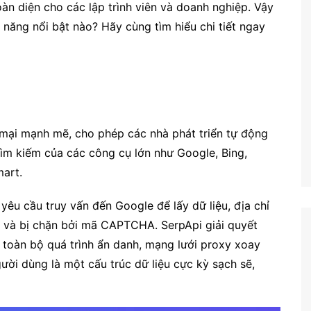
àn diện cho các lập trình viên và doanh nghiệp. Vậy
Công nghệ
 năng nổi bật nào? Hãy cùng tìm hiểu chi tiết ngay
Giáo dục KT&PL
Giáo dục QP&AN
Giáo dục thể chất
Hoạt động trải nghiệm
mại mạnh mẽ, cho phép các nhà phát triển tự động
 tìm kiếm của các công cụ lớn như Google, Bing,
art.
yêu cầu truy vấn đến Google để lấy dữ liệu, địa chỉ
ấn và bị chặn bởi mã CAPTCHA. SerpApi giải quyết
ý toàn bộ quá trình ẩn danh, mạng lưới proxy xoay
ời dùng là một cấu trúc dữ liệu cực kỳ sạch sẽ,