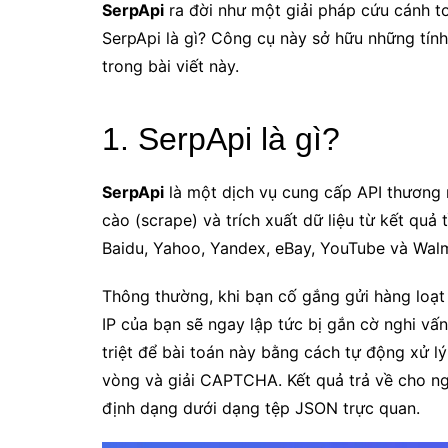
SerpApi
ra đời như một giải pháp cứu cánh to
SerpApi là gì? Công cụ này sở hữu những tính
trong bài viết này.
1. SerpApi là gì?
SerpApi
là một dịch vụ cung cấp API thương 
cào (scrape) và trích xuất dữ liệu từ kết quả
Baidu, Yahoo, Yandex, eBay, YouTube và Walm
Thông thường, khi bạn cố gắng gửi hàng loạt 
IP của bạn sẽ ngay lập tức bị gắn cờ nghi v
triệt để bài toán này bằng cách tự động xử l
vòng và giải CAPTCHA. Kết quả trả về cho ngư
định dạng dưới dạng tệp JSON trực quan.