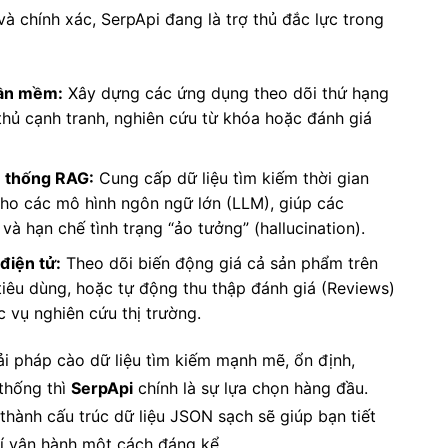
 chính xác, SerpApi đang là trợ thủ đắc lực trong
hần mềm:
Xây dựng các ứng dụng theo dõi thứ hạng
 thủ cạnh tranh, nghiên cứu từ khóa hoặc đánh giá
ệ thống RAG:
Cung cấp dữ liệu tìm kiếm thời gian
cho các mô hình ngôn ngữ lớn (LLM), giúp các
và hạn chế tình trạng “ảo tưởng” (hallucination).
điện tử:
Theo dõi biến động giá cả sản phẩm trên
iêu dùng, hoặc tự động thu thập đánh giá (Reviews)
 vụ nghiên cứu thị trường.
i pháp cào dữ liệu tìm kiếm mạnh mẽ, ổn định,
 thống thì
SerpApi
chính là sự lựa chọn hàng đầu.
thành cấu trúc dữ liệu JSON sạch sẽ giúp bạn tiết
hí vận hành một cách đáng kể.