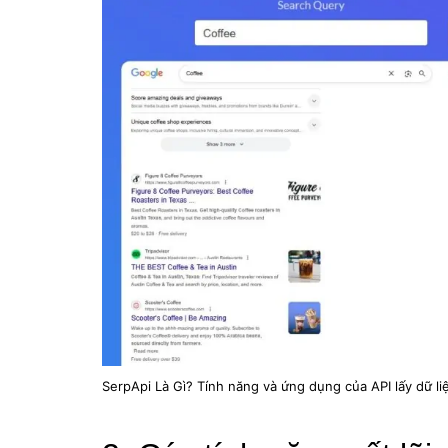
SerpApi Là Gì? Tính năng và ứng dụng của API lấy dữ li