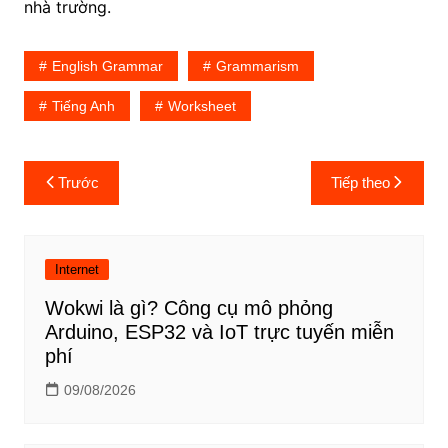
nhà trường.
English Grammar
Grammarism
Tiếng Anh
Worksheet
Điều
Trước
Tiếp theo
hướng
bài
viết
Internet
Wokwi là gì? Công cụ mô phỏng
Arduino, ESP32 và IoT trực tuyến miễn
phí
09/08/2026