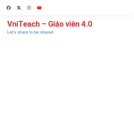
Chuyển
đến
phần
VniTeach – Giáo viên 4.0
nội
Let's share to be shared
dung