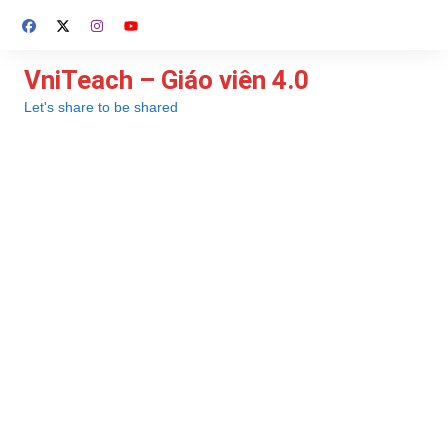
Chuyển
đến
phần
VniTeach – Giáo viên 4.0
nội
Let's share to be shared
dung