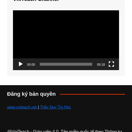
Trình
chơi
Video
00:00
09:18
Đăng ký bản quyền
www.vniteach.net
|
Thầy Duy Tin Học
@VniTeach - Giáo viên 4.0, Tên miền quốc tế theo Thông tư