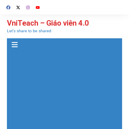
Chuyển
đến
phần
VniTeach – Giáo viên 4.0
nội
Let's share to be shared
dung