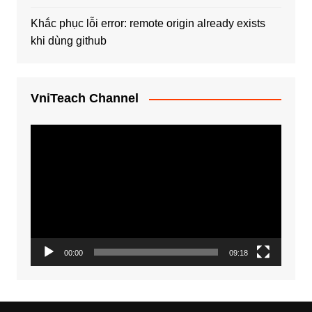
Khắc phục lỗi error: remote origin already exists
khi dùng github
VniTeach Channel
Trình
chơi
Video
00:00
09:18