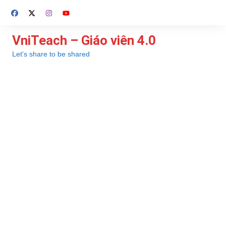
Chuyển
đến
phần
VniTeach – Giáo viên 4.0
nội
Let's share to be shared
dung