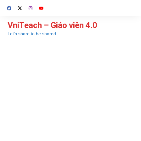
Chuyển
đến
phần
VniTeach – Giáo viên 4.0
nội
Let's share to be shared
dung