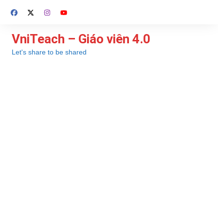
Chuyển
đến
phần
VniTeach – Giáo viên 4.0
nội
Let's share to be shared
dung