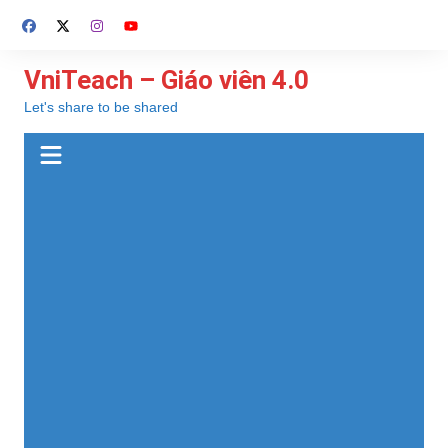
Chuyển
đến
phần
VniTeach – Giáo viên 4.0
nội
Let's share to be shared
dung