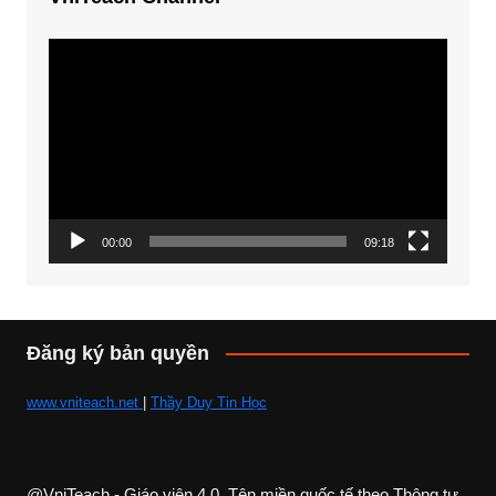
Trình
chơi
Video
00:00
09:18
Đăng ký bản quyền
www.vniteach.net
|
Thầy Duy Tin Học
@VniTeach - Giáo viên 4.0, Tên miền quốc tế theo Thông tư