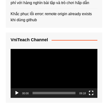
phí với hàng nghìn bài tập và trò chơi hấp dẫn
Khắc phục lỗi error: remote origin already exists
khi dùng github
VniTeach Channel
Trình
chơi
Video
00:00
09:18