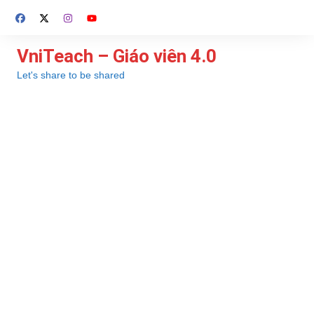
Chuyển
đến
phần
VniTeach – Giáo viên 4.0
nội
Let's share to be shared
dung