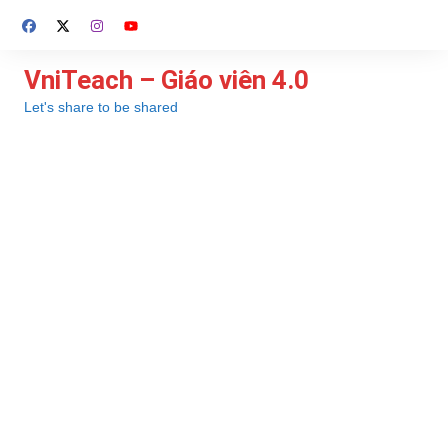
Chuyển
đến
phần
VniTeach – Giáo viên 4.0
nội
Let's share to be shared
dung