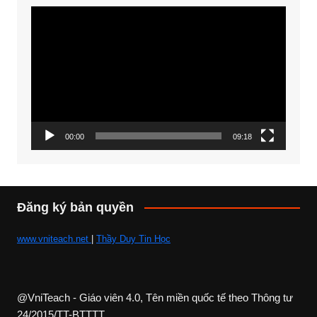
Trình
chơi
Video
00:00
09:18
Đăng ký bản quyền
www.vniteach.net
|
Thầy Duy Tin Học
@VniTeach - Giáo viên 4.0, Tên miền quốc tế theo Thông tư
24/2015/TT-BTTTT