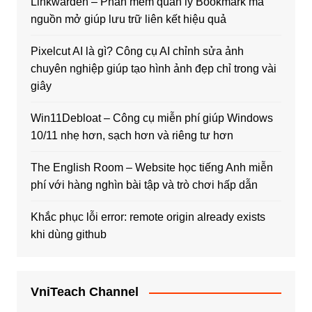
Linkwarden – Phần mềm quản lý Bookmark mã
nguồn mở giúp lưu trữ liên kết hiệu quả
Pixelcut AI là gì? Công cụ AI chỉnh sửa ảnh
chuyên nghiệp giúp tạo hình ảnh đẹp chỉ trong vài
giây
Win11Debloat – Công cụ miễn phí giúp Windows
10/11 nhẹ hơn, sạch hơn và riêng tư hơn
The English Room – Website học tiếng Anh miễn
phí với hàng nghìn bài tập và trò chơi hấp dẫn
Khắc phục lỗi error: remote origin already exists
khi dùng github
VniTeach Channel