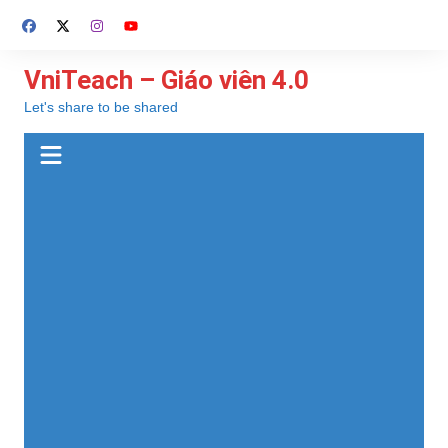
Chuyển
đến
phần
VniTeach – Giáo viên 4.0
nội
Let's share to be shared
dung