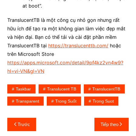
at boot”.
TranslucentTB là một công cụ nhỏ gọn nhưng rất
hữu ích để tạo ra một không gian làm việc đẹp mắt
và hiện đại. Bạn có thể tải và cài đặt phần mềm
TranslucentTB tại
https://translucenttb.com/
hoặc
trên Microsoft Store
https://apps.microsoft.com/detail/9pf4kz2vn4w9?
hl=vi-VN&gl=VN
Taskbar
Translucent TB
TranslucentTB
Transparent
Trong Suốt
Trong Suot
Điều
Trước
Tiếp theo
hướng