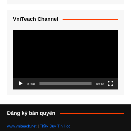
VniTeach Channel
Trình
chơi
Video
00:00
09:18
Đăng ký bản quyền
www.vniteach.net
|
Thầy Duy Tin Học