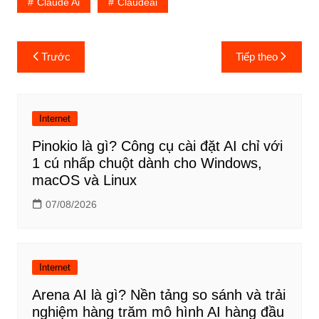
Claude Ai
Claudeai
Điều
Trước
Tiếp theo
hướng
bài
viết
Internet
Pinokio là gì? Công cụ cài đặt AI chỉ với
1 cú nhấp chuột dành cho Windows,
macOS và Linux
07/08/2026
Internet
Arena AI là gì? Nền tảng so sánh và trải
nghiệm hàng trăm mô hình AI hàng đầu