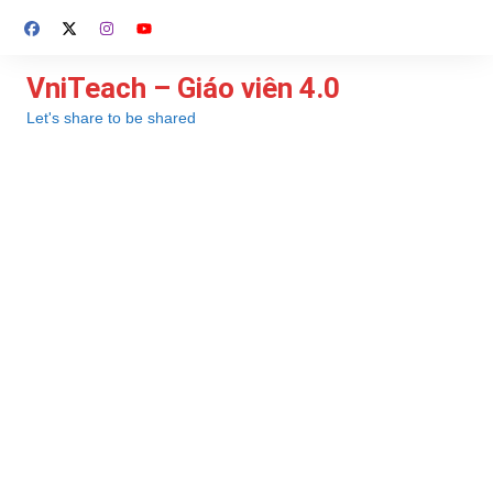
Chuyển
đến
phần
VniTeach – Giáo viên 4.0
nội
Let's share to be shared
dung