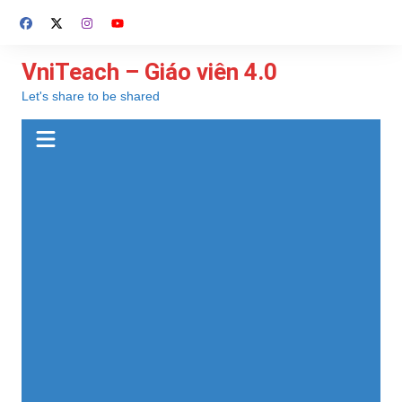
Chuyển
đến
phần
VniTeach – Giáo viên 4.0
nội
Let's share to be shared
dung