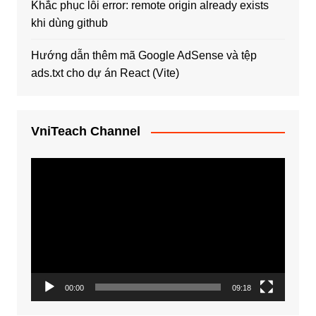
Khắc phục lỗi error: remote origin already exists
khi dùng github
Hướng dẫn thêm mã Google AdSense và tệp
ads.txt cho dự án React (Vite)
VniTeach Channel
Trình
chơi
Video
00:00
09:18