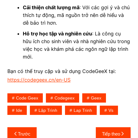
Cải thiện chất lượng mã
: Với các gợi ý và chú
thích tự động, mã nguồn trở nên dễ hiểu và
dễ bảo trì hơn.
Hỗ trợ học tập và nghiên cứu
: Là công cụ
hữu ích cho sinh viên và nhà nghiên cứu trong
việc học và khám phá các ngôn ngữ lập trình
mới.
Bạn có thể truy cập và sử dụng CodeGeeX tại:
https://codegeex.cn/en-US
Code Geex
Codegeex
Geex
Ide
Lập Trình
Lap Trinh
Vs
Điều
Trước
Tiếp theo