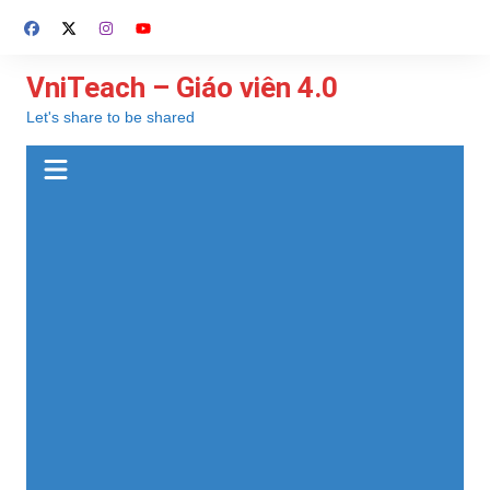
Chuyển
đến
phần
VniTeach – Giáo viên 4.0
nội
Let's share to be shared
dung