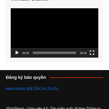
Trình
chơi
Video
00:00
09:18
Đăng ký bản quyền
www.vniteach.net
|
Thầy Duy Tin Học
@VniTeach - Giáo viên 4.0, Tên miền quốc tế theo Thông tư