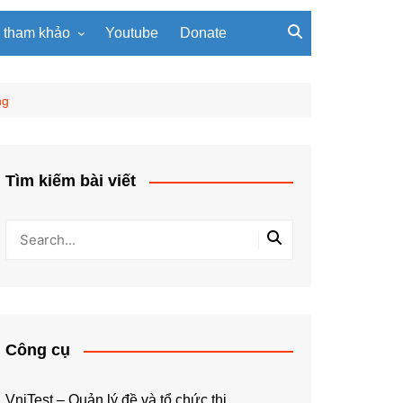
u tham khảo
Youtube
Donate
, giáo trình
Tài liệu về giải thuật
ơi PowerPoint
Tài liệu Python
ng
ning
u LaTeX
Tìm kiếm bài viết
Công cụ
VniTest – Quản lý đề và tổ chức thi