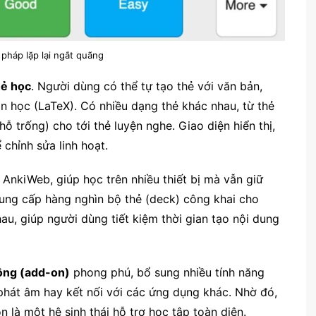
pháp lặp lại ngắt quãng
hẻ học
. Người dùng có thể tự tạo thẻ với văn bản,
n học (LaTeX). Có nhiều dạng thẻ khác nhau, từ thẻ
ỗ trống) cho tới thẻ luyện nghe. Giao diện hiển thị,
chỉnh sửa linh hoạt.
AnkiWeb, giúp học trên nhiều thiết bị mà vẫn giữ
cung cấp hàng nghìn bộ thẻ (deck) công khai cho
u, giúp người dùng tiết kiệm thời gian tạo nội dung
rộng (add-on)
phong phú, bổ sung nhiều tính năng
n phát âm hay kết nối với các ứng dụng khác. Nhờ đó,
 là một hệ sinh thái hỗ trợ học tập toàn diện.