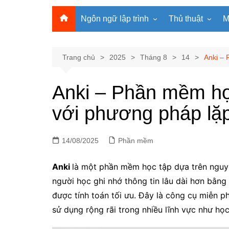
Ngôn ngữ lập trình
Thủ thuật
M
Lập trình Python
MS Office
Lập trình C
Windows
Trang chủ
2025
Tháng 8
14
Anki – 
Lập trình C#
Phần mềm
Anki – Phần mềm học
Lập trình C++
Internet
với phương pháp lặp
Lập trình Scratch
Viết Prompt AI
Lập trình Microbit
Fonts Tiếng Việt 
14/08/2025
Lập trình Web
Phần mềm
Anki
là một phần mềm học tập dựa trên ngu
người học ghi nhớ thông tin lâu dài hơn bằng
được tính toán tối ưu. Đây là công cụ miễn 
sử dụng rộng rãi trong nhiều lĩnh vực như học