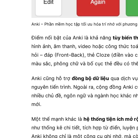
Anki – Phần mềm học tập tối ưu hóa trí nhớ với phương 
Điểm nổi bật của Anki là khả năng
tùy biến t
hình ảnh, âm thanh, video hoặc công thức toá
hỏi – đáp (Front–Back), thẻ Cloze (điền vào ch
màu sắc, phông chữ và bố cục thẻ đều có thể 
Anki cũng hỗ trợ
đồng bộ dữ liệu
qua dịch vụ 
nguyên tiến trình. Ngoài ra, cộng đồng Anki 
nhiều chủ đề, ngôn ngữ và ngành học khác nha
mới.
Một thế mạnh khác là
hệ thống tiện ích mở 
như thống kê chi tiết, tích hợp từ điển, luyệ
Anki không chỉ là một công cụ ghi nhớ, mà còn