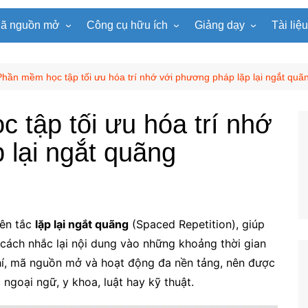
ã nguồn mở
Công cụ hữu ích
Giảng dạy
Tài liệ
WordPress
Microsoft Word
Tiện ích Đồng hồ
Tin học
Tài liệu
Joomla
Microsoft Excel
Lật mảnh ghép
Toán học
Trò ch
Phần mềm học tập tối ưu hóa trí nhớ với phương pháp lặp lại ngắt quã
NukeViet
Microsoft PowerPoint
Trò chơi ô chữ
Ngữ văn
e-Lear
 tập tối ưu hóa trí nhớ
EduPortal
Game Quay số
Tiếng Anh
Tài liệ
 lại ngắt quãng
Tìm ô chữ
Vật lí
tuyệt đẹp
Chọn tên ngẫu nhiên
Hóa học
Radio Online
Sinh học
Photoshop
Lịch sử
yên tắc
lặp lại ngắt quãng
(Spaced Repetition), giúp
Địa lí
 cách nhắc lại nội dung vào những khoảng thời gian
KHTN
phí, mã nguồn mở và hoạt động đa nền tảng, nên được
Âm nhạc
 ngoại ngữ, y khoa, luật hay kỹ thuật.
Mĩ thuật