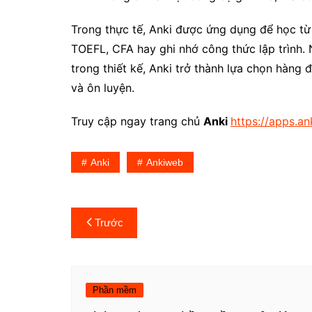
Trong thực tế, Anki được ứng dụng để học từ 
TOEFL, CFA hay ghi nhớ công thức lập trình. 
trong thiết kế, Anki trở thành lựa chọn hàng
và ôn luyện.
Truy cập ngay trang chủ
Anki
https://apps.an
Anki
Ankiweb
Điều
Trước
hướng
bài
Phần mềm
viết