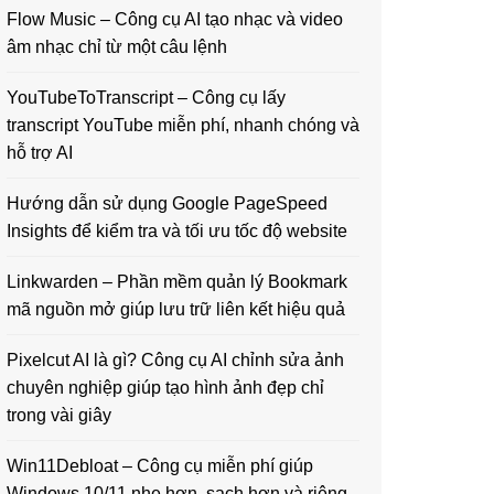
Flow Music – Công cụ AI tạo nhạc và video
âm nhạc chỉ từ một câu lệnh
YouTubeToTranscript – Công cụ lấy
transcript YouTube miễn phí, nhanh chóng và
hỗ trợ AI
Hướng dẫn sử dụng Google PageSpeed
Insights để kiểm tra và tối ưu tốc độ website
Linkwarden – Phần mềm quản lý Bookmark
mã nguồn mở giúp lưu trữ liên kết hiệu quả
Pixelcut AI là gì? Công cụ AI chỉnh sửa ảnh
chuyên nghiệp giúp tạo hình ảnh đẹp chỉ
trong vài giây
Win11Debloat – Công cụ miễn phí giúp
Windows 10/11 nhẹ hơn, sạch hơn và riêng