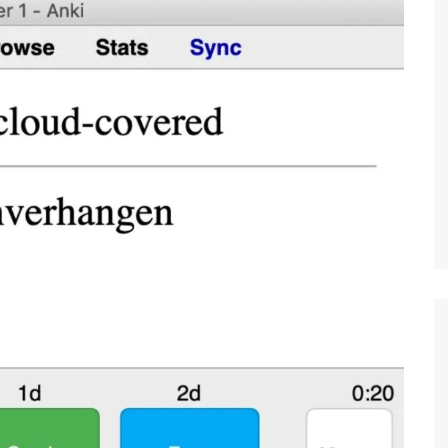
Công nghệ
Giáo dục KT&PL
Giáo dục QP&AN
Giáo dục thể chất
Hoạt động trải nghiệm