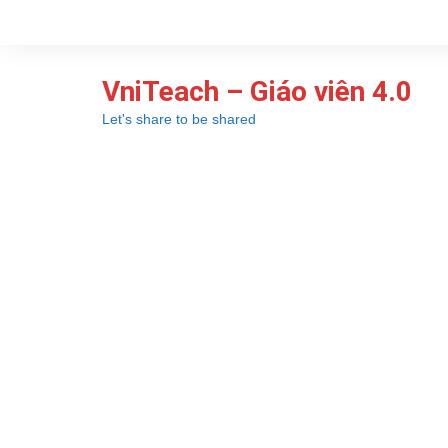
Chuyển
đến
phần
VniTeach – Giáo viên 4.0
nội
dung
Let's share to be shared