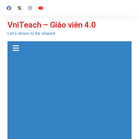
Chuyển
đến
phần
VniTeach – Giáo viên 4.0
nội
Let's share to be shared
dung