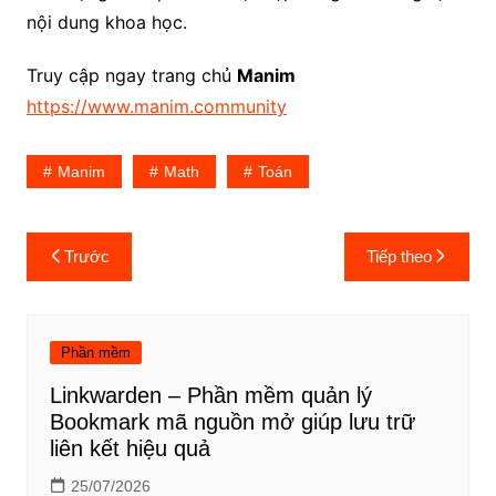
nội dung khoa học.
Truy cập ngay trang chủ
Manim
https://www.manim.community
Manim
Math
Toán
Điều
Trước
Tiếp theo
hướng
bài
viết
Phần mềm
Linkwarden – Phần mềm quản lý
Bookmark mã nguồn mở giúp lưu trữ
liên kết hiệu quả
25/07/2026