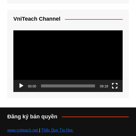
VniTeach Channel
Trình
chơi
Video
00:00
09:18
Đăng ký bản quyền
www.vniteach.net
|
Thầy Duy Tin Học