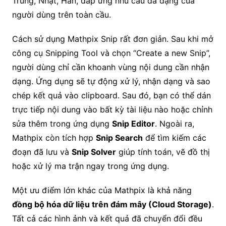
Trung, Nhật, Hàn, đáp ứng nhu cầu đa dạng của
người dùng trên toàn cầu.
Cách sử dụng Mathpix Snip rất đơn giản. Sau khi mở
công cụ Snipping Tool và chọn “Create a new Snip”,
người dùng chỉ cần khoanh vùng nội dung cần nhận
dạng. Ứng dụng sẽ tự động xử lý, nhận dạng và sao
chép kết quả vào clipboard. Sau đó, bạn có thể dán
trực tiếp nội dung vào bất kỳ tài liệu nào hoặc chỉnh
sửa thêm trong ứng dụng
Snip Editor
. Ngoài ra,
Mathpix còn tích hợp
Snip Search
để tìm kiếm các
đoạn đã lưu và
Snip Solver
giúp tính toán, vẽ đồ thị
hoặc xử lý ma trận ngay trong ứng dụng.
Một ưu điểm lớn khác của Mathpix là khả năng
đồng bộ hóa dữ liệu trên đám mây (Cloud Storage)
.
Tất cả các hình ảnh và kết quả đã chuyển đổi đều