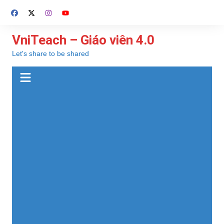
Chuyển
đến
phần
VniTeach – Giáo viên 4.0
nội
Let's share to be shared
dung