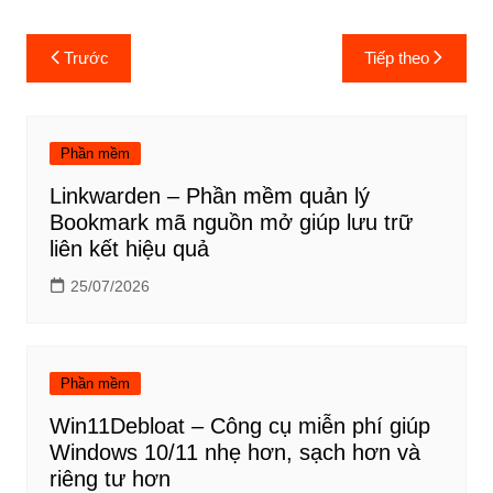
Điều
Trước
Tiếp theo
hướng
bài
viết
Phần mềm
Linkwarden – Phần mềm quản lý
Bookmark mã nguồn mở giúp lưu trữ
liên kết hiệu quả
25/07/2026
Phần mềm
Win11Debloat – Công cụ miễn phí giúp
Windows 10/11 nhẹ hơn, sạch hơn và
riêng tư hơn