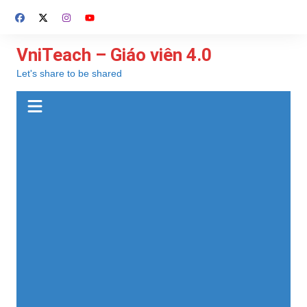
Chuyển
đến
phần
VniTeach – Giáo viên 4.0
nội
Let's share to be shared
dung