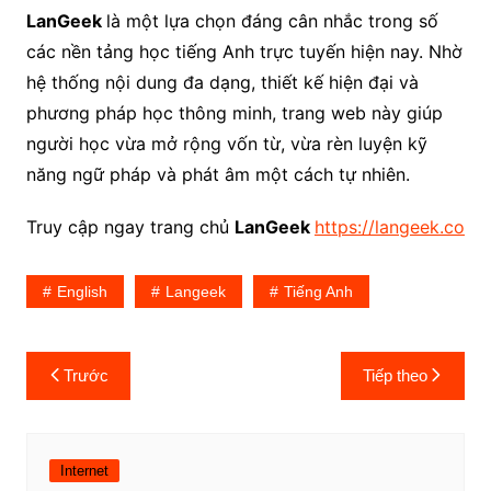
LanGeek
là một lựa chọn đáng cân nhắc trong số
các nền tảng học tiếng Anh trực tuyến hiện nay. Nhờ
hệ thống nội dung đa dạng, thiết kế hiện đại và
phương pháp học thông minh, trang web này giúp
người học vừa mở rộng vốn từ, vừa rèn luyện kỹ
năng ngữ pháp và phát âm một cách tự nhiên.
Truy cập ngay trang chủ
LanGeek
https://langeek.co
English
Langeek
Tiếng Anh
Điều
Trước
Tiếp theo
hướng
bài
viết
Internet