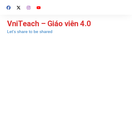
Chuyển
đến
phần
VniTeach – Giáo viên 4.0
nội
Let's share to be shared
dung