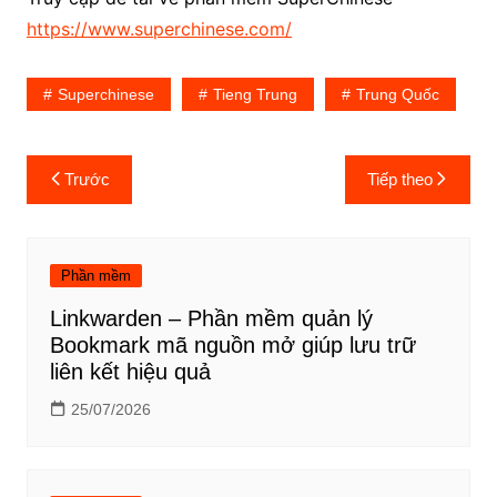
https://www.superchinese.com/
Superchinese
Tieng Trung
Trung Quốc
Điều
Trước
Tiếp theo
hướng
bài
viết
Phần mềm
Linkwarden – Phần mềm quản lý
Bookmark mã nguồn mở giúp lưu trữ
liên kết hiệu quả
25/07/2026