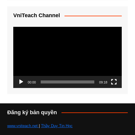
VniTeach Channel
Trình
chơi
Video
00:00
09:18
Đăng ký bản quyền
www.vniteach.net
|
Thầy Duy Tin Học