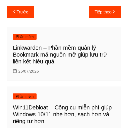
Điều
Trước
Tiếp theo
hướng
bài
viết
Phần mềm
Linkwarden – Phần mềm quản lý
Bookmark mã nguồn mở giúp lưu trữ
liên kết hiệu quả
25/07/2026
Phần mềm
Win11Debloat – Công cụ miễn phí giúp
Windows 10/11 nhẹ hơn, sạch hơn và
riêng tư hơn