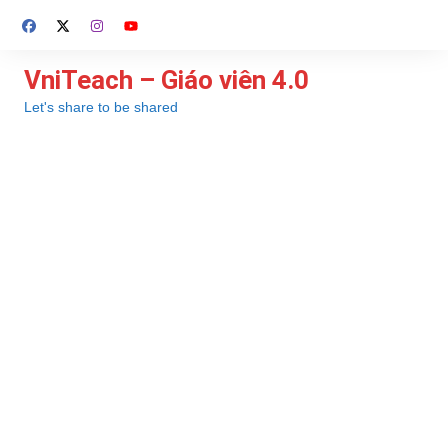
Chuyển
đến
phần
VniTeach – Giáo viên 4.0
nội
Let's share to be shared
dung