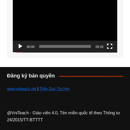
chơi
Video
00:00
09:18
Đăng ký bản quyền
www.vniteach.net
|
Thầy Duy Tin Học
@VniTeach - Giáo viên 4.0, Tên miền quốc tế theo Thông tư
24/2015/TT-BTTTT