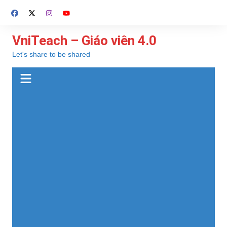
Chuyển
đến
phần
VniTeach – Giáo viên 4.0
nội
Let's share to be shared
dung