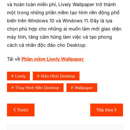
và hoàn toàn miễn phí, Lively Wallpaper trở thành
một trong những phần mềm tạo hình nền động phổ
biến trên Windows 10 và Windows 11. Đây là lựa
chọn phù hợp cho những ai muốn làm mới giao diện
máy tính, tăng cảm hứng làm việc và tạo phong
cách cá nhân độc đáo cho Desktop.
Tải về
Phần mềm Lively Wallpaper
Lively
Màn Hình Desktop
Thay Hình Nền Desktop
Wallpaper
Điều
Trước
Tiếp theo
hướng
bài