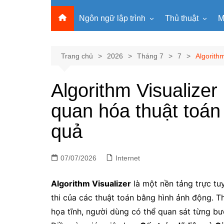
Ngôn ngữ lập trình
Thủ thuật
M
Lập trình Python
MS Office
Lập trình C
Windows
Trang chủ
2026
Tháng 7
7
Algorithm
Lập trình C#
Phần mềm
Algorithm Visualizer
Lập trình C++
Internet
quan hóa thuật toán 
Lập trình Scratch
Viết Prompt AI
Lập trình Microbit
Fonts Tiếng Việt 
quả
Lập trình Web
07/07/2026
Internet
Algorithm Visualizer
là một nền tảng trực tu
thi của các thuật toán bằng hình ảnh động. 
họa tĩnh, người dùng có thể quan sát từng bướ