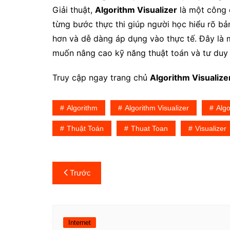
Giải thuật,
Algorithm Visualizer
là một công 
từng bước thực thi giúp người học hiểu rõ bản
hơn và dễ dàng áp dụng vào thực tế. Đây là 
muốn nâng cao kỹ năng thuật toán và tư duy l
Truy cập ngay trang chủ
Algorithm Visualize
Algorithm
Algorithm Visualizer
Algo
Thuật Toán
Thuat Toan
Visualizer
Điều
Trước
hướng
bài
Internet
viết