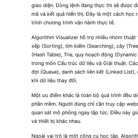
giao diện. Dòng lệnh đang thực thi sẽ được 
mã và kết quả hiển thị. Đây là một cách học r
trình chương trình vận hành thực tế.
Algorithm Visualizer hỗ trợ nhiều nhóm thuật 
xếp (Sorting), tìm kiếm (Searching), cây (Tre
(Hash Table), Trie, quy hoạch động (Dynamic
trong môn Cấu trúc dữ liệu và Giải thuật. Cá
đợi (Queue), danh sách liên kết (Linked List)
khi dữ liệu thay đổi.
Một ưu điểm khác là toàn bộ quá trình đều di
phần mềm. Người dùng chỉ cần truy cập websi
quan sát mô phỏng ngay lập tức. Điều này giú
và thiết bị khác nhau.
Ngoài vai trò là một công cụ học tập, Algor