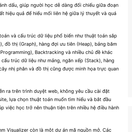
đánh dấu, giúp người học dễ dàng đối chiếu giữa đoạn
ất hiệu quả để hiểu mối liên hệ giữa lý thuyết và quá
toán và cấu trúc dữ liệu phổ biến như thuật toán sắp
e), đồ thị (Graph), hàng đợi ưu tiên (Heap), bảng băm
 Programming), Backtracking và nhiều chủ đề khác
c cấu trúc dữ liệu như mảng, ngăn xếp (Stack), hàng
, cây nhị phân và đồ thị cũng được minh họa trực quan
ễn ra trên trình duyệt web, không yêu cầu cài đặt
te, lựa chọn thuật toán muốn tìm hiểu và bắt đầu
p việc học trở nên thuận tiện trên nhiều hệ điều hành
ithm Visualizer còn là một dự án mã nguồn mở. Các