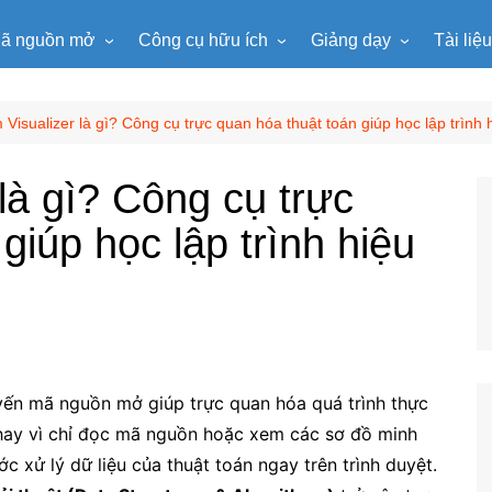
ã nguồn mở
Công cụ hữu ích
Giảng dạy
Tài liệ
WordPress
Microsoft Word
Tiện ích Đồng hồ
Tin học
Tài liệu
Joomla
Microsoft Excel
Lật mảnh ghép
Toán học
Trò ch
 Visualizer là gì? Công cụ trực quan hóa thuật toán giúp học lập trình 
NukeViet
Microsoft PowerPoint
Trò chơi ô chữ
Ngữ văn
e-Lear
 là gì? Công cụ trực
EduPortal
Game Quay số
Tiếng Anh
Tài liệ
giúp học lập trình hiệu
Tìm ô chữ
Vật lí
tuyệt đẹp
Chọn tên ngẫu nhiên
Hóa học
Radio Online
Sinh học
Photoshop
Lịch sử
Địa lí
yến mã nguồn mở giúp trực quan hóa quá trình thực
KHTN
Thay vì chỉ đọc mã nguồn hoặc xem các sơ đồ minh
Âm nhạc
c xử lý dữ liệu của thuật toán ngay trên trình duyệt.
Mĩ thuật