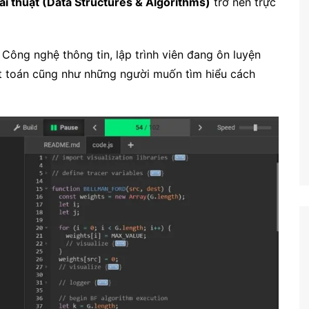
iải thuật (Data Structures & Algorithms)
trở nên trực
Công nghệ
Giáo dục KT&PL
 Công nghệ thông tin, lập trình viên đang ôn luyện
Giáo dục QP&AN
ật toán cũng như những người muốn tìm hiểu cách
Giáo dục thể chất
Hoạt động trải nghiệm