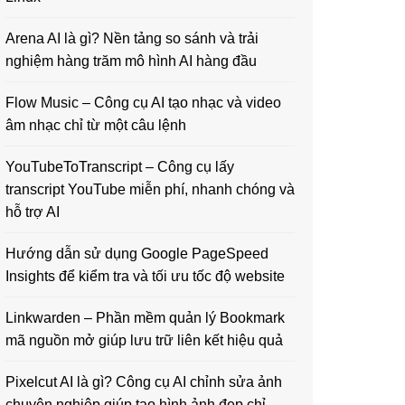
Arena AI là gì? Nền tảng so sánh và trải
nghiệm hàng trăm mô hình AI hàng đầu
Flow Music – Công cụ AI tạo nhạc và video
âm nhạc chỉ từ một câu lệnh
YouTubeToTranscript – Công cụ lấy
transcript YouTube miễn phí, nhanh chóng và
hỗ trợ AI
Hướng dẫn sử dụng Google PageSpeed
Insights để kiểm tra và tối ưu tốc độ website
Linkwarden – Phần mềm quản lý Bookmark
mã nguồn mở giúp lưu trữ liên kết hiệu quả
Pixelcut AI là gì? Công cụ AI chỉnh sửa ảnh
chuyên nghiệp giúp tạo hình ảnh đẹp chỉ