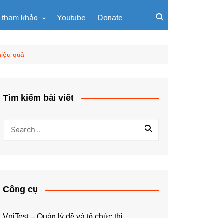
u tham khảo
Youtube
Donate
, giáo trình
Tài liệu về giải thuật
ơi PowerPoint
Tài liệu Python
hiệu quả
ning
u LaTeX
Tìm kiếm bài viết
Công cụ
VniTest – Quản lý đề và tổ chức thi