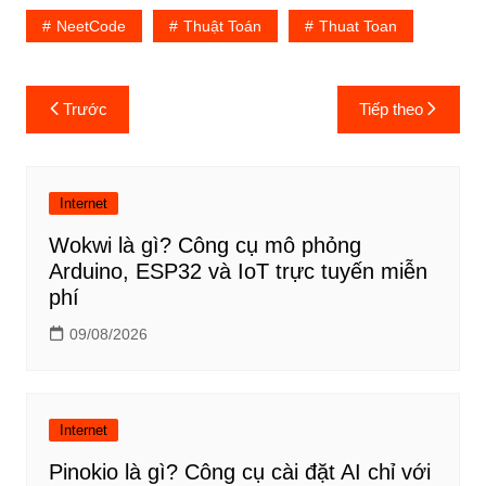
NeetCode
Thuật Toán
Thuat Toan
Điều
Trước
Tiếp theo
hướng
bài
viết
Internet
Wokwi là gì? Công cụ mô phỏng
Arduino, ESP32 và IoT trực tuyến miễn
phí
09/08/2026
Internet
Pinokio là gì? Công cụ cài đặt AI chỉ với