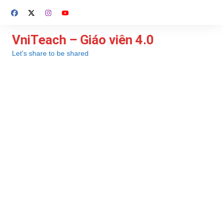
Chuyển
đến
phần
VniTeach – Giáo viên 4.0
nội
Let's share to be shared
dung