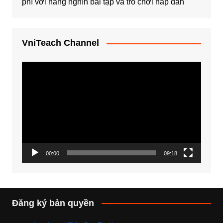
phí với hàng nghìn bài tập và trò chơi hấp dẫn
VniTeach Channel
Trình
chơi
Video
00:00
09:18
Đăng ký bản quyền