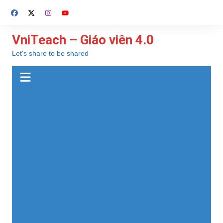
Chuyển
đến
phần
VniTeach – Giáo viên 4.0
nội
Let's share to be shared
dung