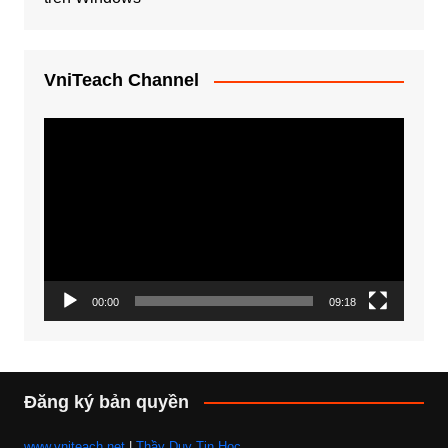
VniTeach Channel
Trình
chơi
Video
00:00
09:18
Đăng ký bản quyền
www.vniteach.net
|
Thầy Duy Tin Học