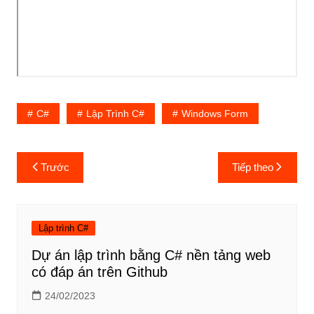
C#
Lập Trình C#
Windows Form
Điều
Trước
Tiếp theo
hướng
bài
viết
Lập trình C#
Dự án lập trình bằng C# nền tảng web
có đáp án trên Github
24/02/2023